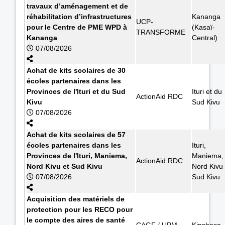
travaux d’aménagement et de
réhabilitation d’infrastructures
Kananga
UCP-
pour le Centre de PME WPD à
(Kasaï-
TRANSFORME
Kananga
Central)
07/08/2026
Achat de kits scolaires de 30
écoles partenaires dans les
Provinces de l'Ituri et du Sud
Ituri et du
ActionAid RDC
Kivu
Sud Kivu
07/08/2026
Achat de kits scolaires de 57
écoles partenaires dans les
Ituri,
Provinces de l'Ituri, Maniema,
Maniema,
ActionAid RDC
Nord Kivu et Sud Kivu
Nord Kivu 
07/08/2026
Sud Kivu
Acquisition des matériels de
protection pour les RECO pour
le compte des aires de santé
CAGF / UPM
Kinshasa