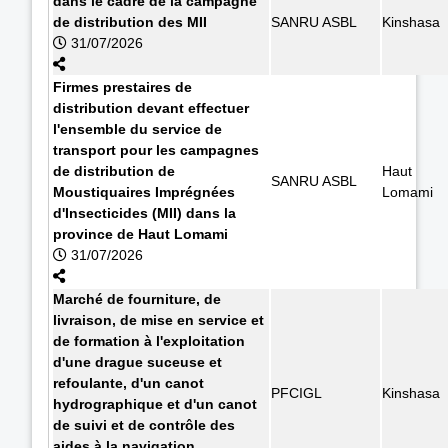
dans le cadre de la campagne
de distribution des MII
SANRU ASBL
Kinshasa
31/07/2026
Firmes prestaires de
distribution devant effectuer
l'ensemble du service de
transport pour les campagnes
de distribution de
Haut
SANRU ASBL
Moustiquaires Imprégnées
Lomami
d'Insecticides (MII) dans la
province de Haut Lomami
31/07/2026
Marché de fourniture, de
livraison, de mise en service et
de formation à l'exploitation
d'une drague suceuse et
refoulante, d'un canot
PFCIGL
Kinshasa
hydrographique et d'un canot
de suivi et de contrôle des
aides à la navigation