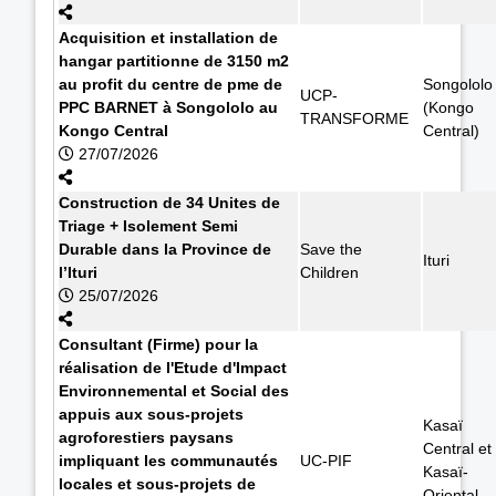
Acquisition et installation de
hangar partitionne de 3150 m2
au profit du centre de pme de
Songololo
UCP-
PPC BARNET à Songololo au
(Kongo
TRANSFORME
Kongo Central
Central)
27/07/2026
Construction de 34 Unites de
Triage + Isolement Semi
Durable dans la Province de
Save the
Ituri
l’Ituri
Children
25/07/2026
Consultant (Firme) pour la
réalisation de l'Etude d'Impact
Environnemental et Social des
appuis aux sous-projets
Kasaï
agroforestiers paysans
Central et
impliquant les communautés
UC-PIF
Kasaï-
locales et sous-projets de
Oriental