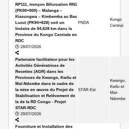
RP111, tronçon Bifurcation RN1
(PK00+000) – Malanga –
Kiasungwa – Kimbemba au Bac
Kongo
Luozi (PK94+628) soit un
PNDA
Central
linéaire de 94,628 km dans la
Province du Kongo Centrale en
RDC
28/07/2026
Partenaire facilitateur pour les
Activités Génératrices de
Recettes (AGR) dans les
Provinces de Kwango, Kwilu et
Kwango,
Maï-Ndombe dans le cadre de
Kwilu et
la mise en œuvre du Projet de
STAR-Est
Maï-
Stabilisation et Relèvement de
Ndombe
la de la RD Congo - Projet
STAR-RDC
28/07/2026
Fourniture et Installation des