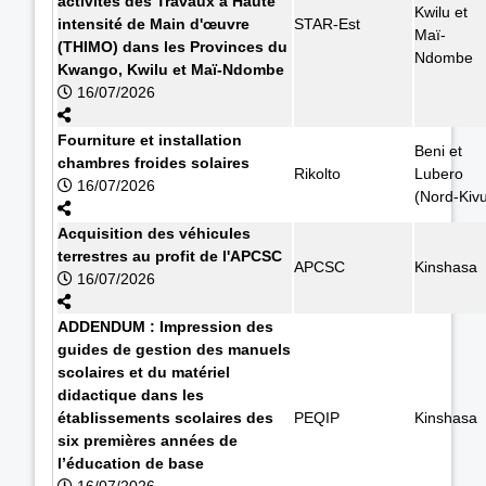
activités des Travaux à Haute
Kwilu et
intensité de Main d'œuvre
STAR-Est
Maï-
(THIMO) dans les Provinces du
Ndombe
Kwango, Kwilu et Maï-Ndombe
16/07/2026
Fourniture et installation
Beni et
chambres froides solaires
Rikolto
Lubero
16/07/2026
(Nord-Kiv
Acquisition des véhicules
terrestres au profit de l'APCSC
APCSC
Kinshasa
16/07/2026
ADDENDUM : Impression des
guides de gestion des manuels
scolaires et du matériel
didactique dans les
établissements scolaires des
PEQIP
Kinshasa
six premières années de
l’éducation de base
16/07/2026