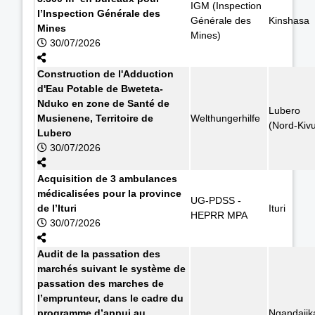
IGM (Inspection
l’Inspection Générale des
Générale des
Kinshasa
Mines
Mines)
30/07/2026
Construction de l'Adduction
d'Eau Potable de Bweteta-
Nduko en zone de Santé de
Lubero
Musienene, Territoire de
Welthungerhilfe
(Nord-Kiv
Lubero
30/07/2026
Acquisition de 3 ambulances
médicalisées pour la province
UG-PDSS -
de l’Ituri
Ituri
HEPRR MPA
30/07/2026
Audit de la passation des
marchés suivant le système de
passation des marches de
l’emprunteur, dans le cadre du
programme d’appui au
Ngandajik