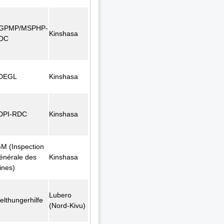
GPMP/MSPHP-
Kinshasa
DC
DEGL
Kinshasa
DPI-RDC
Kinshasa
GM (Inspection
énérale des
Kinshasa
ines)
Lubero
elthungerhilfe
(Nord-Kivu)