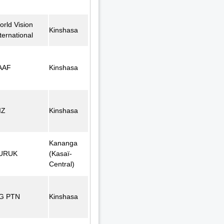
orld Vision
Kinshasa
ternational
AAF
Kinshasa
IZ
Kinshasa
Kananga
URUK
(Kasaï-
Central)
G PTN
Kinshasa