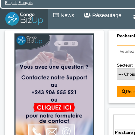
English
Français
News
Réseautage
Recherch
Secteur:
Rech
Prestaire 