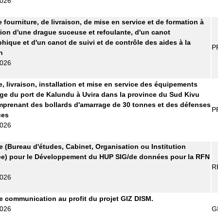
2026
 fourniture, de livraison, de mise en service et de formation à
ation d'une drague suceuse et refoulante, d'un canot
hique et d'un canot de suivi et de contrôle des aides à la
P
n
2026
e, livraison, installation et mise en service des équipements
ge du port de Kalundu à Uvira dans la province du Sud Kivu
prenant des bollards d'amarrage de 30 tonnes et des défenses
P
ues
2026
re (Bureau d'études, Cabinet, Organisation ou Institution
ée) pour le Développement du HUP SIG/de données pour la RFN
R
2026
 communication au profit du projet GIZ DISM.
2026
G