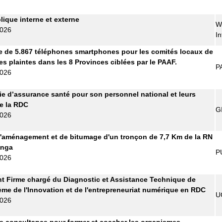
lique interne et externe
W
2026
In
e de 5.867 téléphones smartphones pour les comités locaux de
es plaintes dans les 8 Provinces ciblées par le PAAF.
P
2026
 d’assurance santé pour son personnel national et leurs
de la RDC
G
2026
'aménagement et de bitumage d'un tronçon de 7,7 Km de la RN
anga
P
2026
t Firme chargé du Diagnostic et Assistance Technique de
ème de l'Innovation et de l'entrepreneuriat numérique en RDC
U
2026
e consultance pour former et coacher les organismes