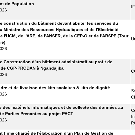
t de Population
I
2026
e construction du bâtiment devant abriter les services du
u Ministre des Ressources Hydrauliques et de l'Electricité
e l'UCM, de l'ARE, de l'ANSER, de la CEP-O et de l'ARSPE (Tour
U
ie)
2026
e Construction d'un bâtiment administratif au profit de
e de CGP-PRODAN à Ngandajika
C
2026
re et de livraison des kits scolaires & kits de dignité
S
2026
C
e des matériels informatiques et de collecte des données au
Ce
de Parties Prenantes au projet PACT
In
2026
P
t firme chargé de l'élaboration d'un Plan de Gestion de