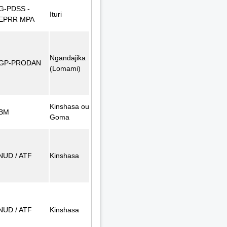
G-PDSS -
Ituri
EPRR MPA
Ngandajika
GP-PRODAN
(Lomami)
Kinshasa ou
BM
Goma
NUD / ATF
Kinshasa
NUD / ATF
Kinshasa