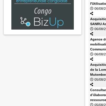
l'Utilisa
06/08/
Acquisiti
SANRU As
06/08/
Agence de
mobilisat
Communic
06/08/
Acquisiti
de la Lom
Mutembwe
05/08/
Consultan
d’élabore
ressourc
05/08/