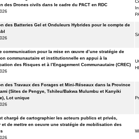
Ce
tion des Drones civils dans le cadre du PACT en RDC
In
2026
P
on des Batteries Gel et Onduleurs Hybrides pour le compte de
bl
S
2026
 communication pour la mise en œuvre d’une stratégie de
ion communautaire et institutionnelle en appui à la
U
ation des Risques et à l’Engagement Communautaire (CREC)
H
2026
on des Travaux des Forages et Mini-Réseaux dans la Province
ami (Sites de Pengye, Tshileu/Bakwa Mulumbu et Kanyiki
), Lot unique
Pr
2026
t chargé de cartographier les acteurs publics et privés,
r et de mettre en oeuvre une stratégie de mobilisation des
es
W
2026