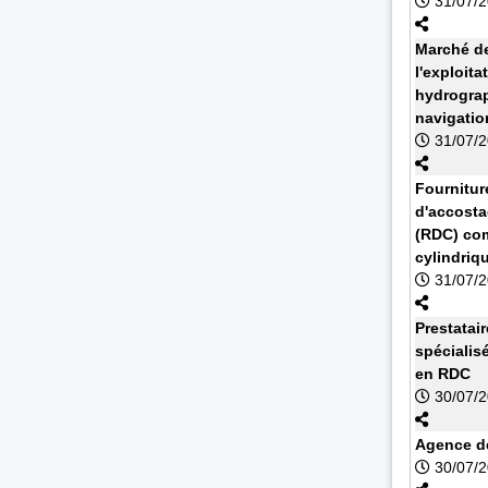
31/07/
Marché de
l'exploit
hydrograp
navigatio
31/07/
Fournitur
d'accosta
(RDC) com
cylindriq
31/07/
Prestatai
spécialis
en RDC
30/07/
Agence de
30/07/