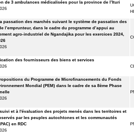
on de 3 ambulances médicalisées pour la province de l’Ituri
U
2026
H
la passation des marchés suivant le système de passation des
e l’emprunteur, dans le cadre du programme d’appui au
ment agro-industriel de Ngandajika pour les exercices 2024,
C
026
2026
fication des fournisseurs des biens et services
2026
C
propositions du Programme de Microfinancements du Fonds
vironnement Mondial (PEM) dans le cadre de sa 8ème Phase
nelle
P
2026
uivi et à l'évaluation des projets menés dans les territoires et
servés par les peuples autochtones et les communautés
APAC) en RDC
P
2026