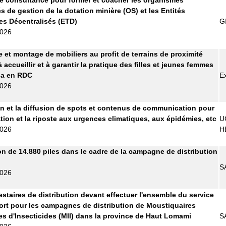
s de gestion de la dotation minière (OS) et les Entités
les Décentralisés (ETD)
G
2026
e et montage de mobiliers au profit de terrains de proximité
 accueillir et à garantir la pratique des filles et jeunes femmes
sa en RDC
E
2026
n et la diffusion de spots et contenus de communication pour
ation et la riposte aux urgences climatiques, aux épidémies, etc
U
2026
H
on de 14.880 piles dans le cadre de la campagne de distribution
S
2026
estaires de distribution devant effectuer l'ensemble du service
ort pour les campagnes de distribution de Moustiquaires
s d'Insecticides (MII) dans la province de Haut Lomami
S