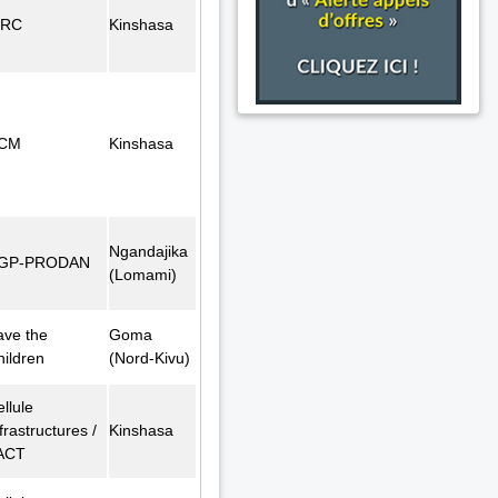
FRC
Kinshasa
CM
Kinshasa
Ngandajika
GP-PRODAN
(Lomami)
ave the
Goma
hildren
(Nord-Kivu)
llule
frastructures /
Kinshasa
ACT