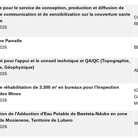
re pour le service de conception, production et diffusion de
e communication et de sensibilisation sur la couverture sante
C
le
R
2026
ne Parcelle
2026
B
t pour l'appui et le conseil technique et QA/QC (Topographie,
e, Géophysique)
A
2026
e réhabilitation de 3.300 m² en bureaux pour l’Inspection
I
 des Mines
G
2026
M
ion de l'Adduction d'Eau Potable de Bweteta-Nduko en zone
de Musienene, Territoire de Lubero
W
2026