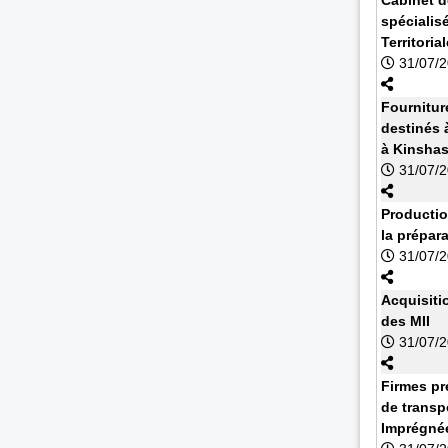
spécialisé
Territoria
31/07/
Fournitur
destinés à
à Kinsha
31/07/
Productio
la prépar
31/07/
Acquisiti
des MII
31/07/
Firmes pr
de transp
Imprégnée