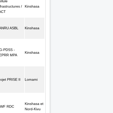
llule
frastructures /
Kinshasa
ACT
ANRU ASBL
Kinshasa
G-PDSS -
Kinshasa
EPRR MPA
ojet PRISE II
Lomami
Kinshasa et
WF RDC
Nord-Kivu