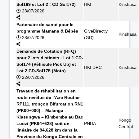
Sol169 et Lot 2 : CD-Sol172)
HKI
Kinshasa
23/07/2026
Partenaire de santé pour le
programme Mamans & Bébés
GiveDirectly
Kinshasa
23/07/2026
(GD)
Demande de Cotation (RFQ)
pour 2 lots distincts : Lot 1 CD-
Sol174 (Véhicule Pick Up) et
HKI DRC
Kinshasa
Lot 2 CD-Sol175 (Moto)
22/07/2026
Travaux de réhabilitation en
route revêtue de l’Axe Routier
RP111, tronçon Bifurcation RN1
(PK00+000) – Malanga –
Kiasungwa – Kimbemba au Bac
Kongo
Luozi (PK94+628) soit un
PNDA
Central
linéaire de 94,628 km dans la
Province du Kongo Centrale en