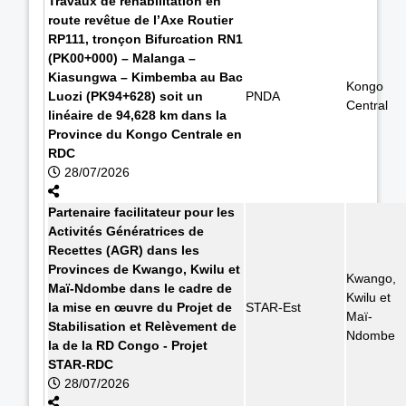
Travaux de réhabilitation en
route revêtue de l’Axe Routier
RP111, tronçon Bifurcation RN1
(PK00+000) – Malanga –
Kiasungwa – Kimbemba au Bac
Kongo
Luozi (PK94+628) soit un
PNDA
Central
linéaire de 94,628 km dans la
Province du Kongo Centrale en
RDC
28/07/2026
Partenaire facilitateur pour les
Activités Génératrices de
Recettes (AGR) dans les
Provinces de Kwango, Kwilu et
Kwango,
Maï-Ndombe dans le cadre de
Kwilu et
la mise en œuvre du Projet de
STAR-Est
Maï-
Stabilisation et Relèvement de
Ndombe
la de la RD Congo - Projet
STAR-RDC
28/07/2026