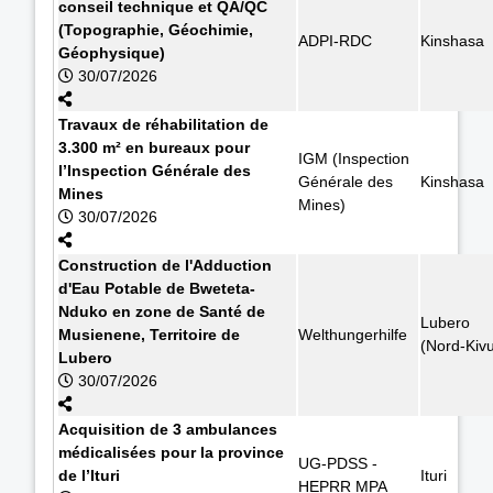
conseil technique et QA/QC
(Topographie, Géochimie,
ADPI-RDC
Kinshasa
Géophysique)
30/07/2026
Travaux de réhabilitation de
3.300 m² en bureaux pour
IGM (Inspection
l’Inspection Générale des
Générale des
Kinshasa
Mines
Mines)
30/07/2026
Construction de l'Adduction
d'Eau Potable de Bweteta-
Nduko en zone de Santé de
Lubero
Musienene, Territoire de
Welthungerhilfe
(Nord-Kiv
Lubero
30/07/2026
Acquisition de 3 ambulances
médicalisées pour la province
UG-PDSS -
de l’Ituri
Ituri
HEPRR MPA