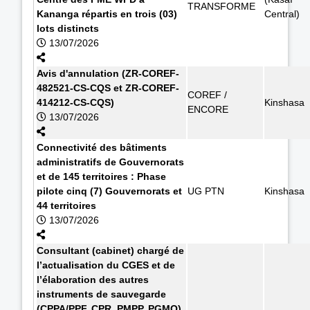
TRANSFORME
Kananga répartis en trois (03)
Central)
lots distincts
13/07/2026
Avis d'annulation (ZR-COREF-
482521-CS-CQS et ZR-COREF-
COREF /
414212-CS-CQS)
Kinshasa
ENCORE
13/07/2026
Connectivité des bâtiments
administratifs de Gouvernorats
et de 145 territoires : Phase
pilote cinq (7) Gouvernorats et
UG PTN
Kinshasa
44 territoires
13/07/2026
Consultant (cabinet) chargé de
l’actualisation du CGES et de
l’élaboration des autres
instruments de sauvegarde
(CPPA/PPF, CPR, PMPP, PGMO)