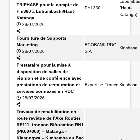
Lubumbas
TRIPHASE pour le compte de
FHI 360
(Haut-
Fhi360 à Lubumbashi/Haut-
Katanga)
Katanga
28/07/2026
Fourniture de Supports
Marketing
ECOBANK RDC
Kinshasa
28/07/2026
S.A
Prestataire pour la mise à
disposition de salles de
réunion et de conférence avec
prestations de restauration et
Expertise France
Kinshasa
services connexes en RDC
28/07/2026
Travaux de réhabilitation en
route revêtue de l’Axe Routier
RP111, tronçon Bifurcation RN1
(PK00+000) – Malanga –
Kiasungwa – Kimbemba au Bac