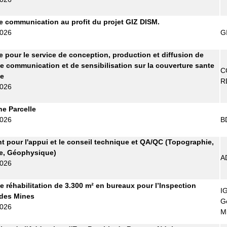
 communication au profit du projet GIZ DISM.
2026
G
re pour le service de conception, production et diffusion de
e communication et de sensibilisation sur la couverture sante
C
le
R
2026
ne Parcelle
2026
B
t pour l'appui et le conseil technique et QA/QC (Topographie,
e, Géophysique)
A
2026
e réhabilitation de 3.300 m² en bureaux pour l’Inspection
I
 des Mines
G
2026
M