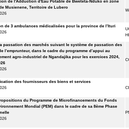
ion de l'Adduction d'Eau Potable de Bweteta-Nduko en zone
de Musienene, Territoire de Lubero
W
2026
on de 3 ambulances médicalisées pour la province de l’Ituri
U
2026
H
la passation des marchés suivant le système de passation des
e l’emprunteur, dans le cadre du programme d’appui au
ment agro-industriel de Ngandajika pour les exercices 2024,
C
026
2026
fication des fournisseurs des biens et services
2026
C
propositions du Programme de Microfinancements du Fonds
vironnement Mondial (PEM) dans le cadre de sa 8ème Phase
nelle
P
2026