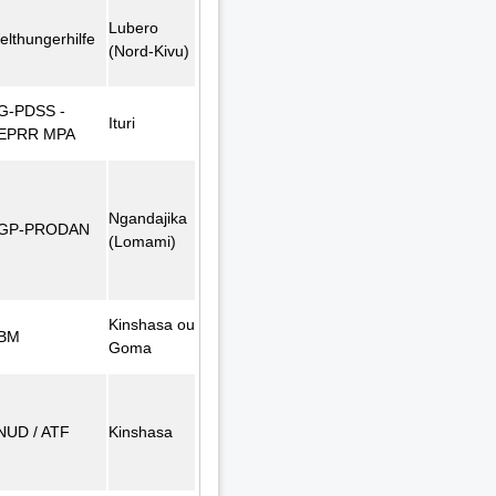
Lubero
elthungerhilfe
(Nord-Kivu)
G-PDSS -
Ituri
EPRR MPA
Ngandajika
GP-PRODAN
(Lomami)
Kinshasa ou
BM
Goma
NUD / ATF
Kinshasa