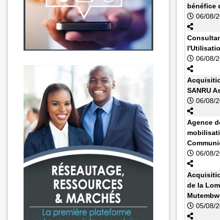
bénéfice 
06/08/
Consultan
l'Utilisa
06/08/
Acquisiti
SANRU As
06/08/
Agence de
mobilisat
Communic
06/08/
Acquisiti
de la Lom
Mutembwe
05/08/