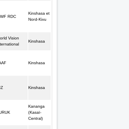
Kinshasa et
WF RDC
Nord-Kivu
orld Vision
Kinshasa
ternational
AAF
Kinshasa
IZ
Kinshasa
Kananga
URUK
(Kasaï-
Central)