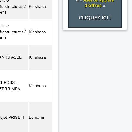
llule
frastructures /
Kinshasa
ACT
llule
frastructures /
Kinshasa
ACT
ANRU ASBL
Kinshasa
G-PDSS -
Kinshasa
EPRR MPA
ojet PRISE II
Lomami