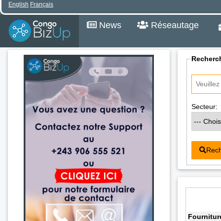
English
Français
News
Réseautage
Recherch
Secteur:
Rech
Fournitur