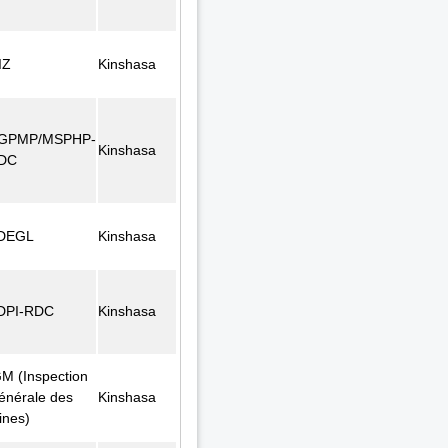
IZ
Kinshasa
GPMP/MSPHP-
Kinshasa
DC
DEGL
Kinshasa
DPI-RDC
Kinshasa
GM (Inspection
énérale des
Kinshasa
ines)