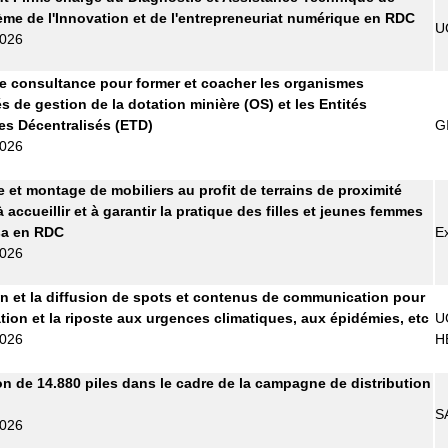
ème de l'Innovation et de l'entrepreneuriat numérique en RDC
U
2026
e consultance pour former et coacher les organismes
s de gestion de la dotation minière (OS) et les Entités
les Décentralisés (ETD)
G
2026
e et montage de mobiliers au profit de terrains de proximité
 accueillir et à garantir la pratique des filles et jeunes femmes
sa en RDC
E
2026
n et la diffusion de spots et contenus de communication pour
ation et la riposte aux urgences climatiques, aux épidémies, etc
U
2026
H
on de 14.880 piles dans le cadre de la campagne de distribution
S
2026