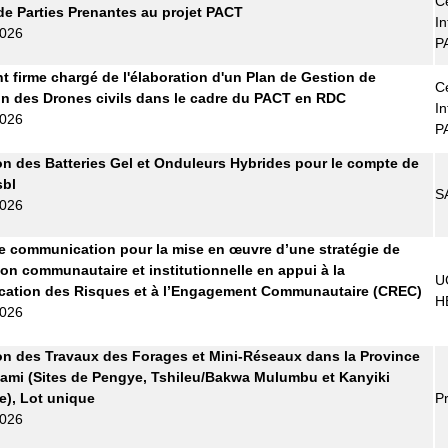
Ce
de Parties Prenantes au projet PACT
In
2026
P
t firme chargé de l'élaboration d'un Plan de Gestion de
Ce
tion des Drones civils dans le cadre du PACT en RDC
In
2026
P
on des Batteries Gel et Onduleurs Hybrides pour le compte de
bl
S
2026
 communication pour la mise en œuvre d’une stratégie de
ion communautaire et institutionnelle en appui à la
U
ation des Risques et à l’Engagement Communautaire (CREC)
H
2026
on des Travaux des Forages et Mini-Réseaux dans la Province
ami (Sites de Pengye, Tshileu/Bakwa Mulumbu et Kanyiki
), Lot unique
Pr
2026