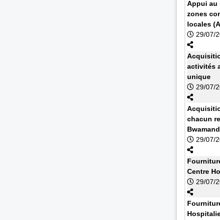
Appui au s
zones con
locales (
29/07/
Acquisiti
activités
unique
29/07/
Acquisiti
chacun re
Bwamanda
29/07/
Fournitur
Centre Ho
29/07/
Fournitu
Hospitali