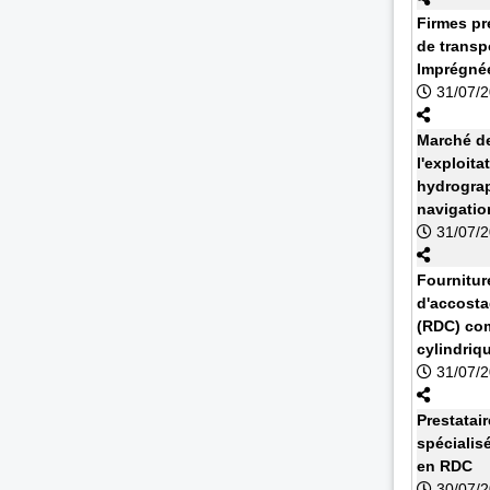
Firmes pr
de transp
Imprégnée
31/07/
Marché de
l'exploit
hydrograp
navigatio
31/07/
Fournitur
d'accosta
(RDC) com
cylindriq
31/07/
Prestatai
spécialis
en RDC
30/07/