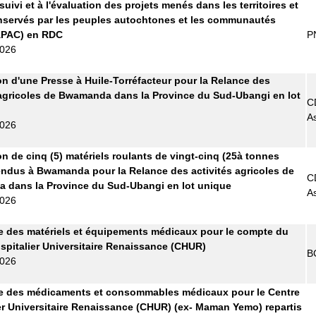
uivi et à l'évaluation des projets menés dans les territoires et
servés par les peuples autochtones et les communautés
APAC) en RDC
P
2026
on d'une Presse à Huile-Torréfacteur pour la Relance des
 agricoles de Bwamanda dans la Province du Sud-Ubangi en lot
C
A
2026
on de cinq (5) matériels roulants de vingt-cinq (25à tonnes
ndus à Bwamanda pour la Relance des activités agricoles de
C
 dans la Province du Sud-Ubangi en lot unique
A
2026
e des matériels et équipements médicaux pour le compte du
spitalier Universitaire Renaissance (CHUR)
B
2026
re des médicaments et consommables médicaux pour le Centre
er Universitaire Renaissance (CHUR) (ex- Maman Yemo) repartis