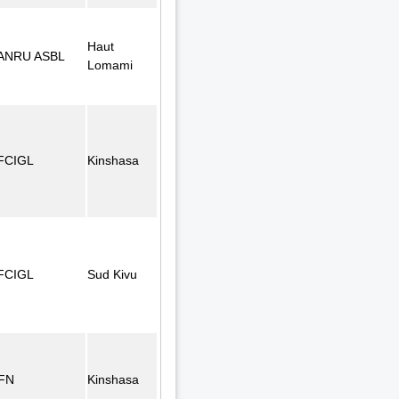
Haut
ANRU ASBL
Lomami
FCIGL
Kinshasa
FCIGL
Sud Kivu
FN
Kinshasa