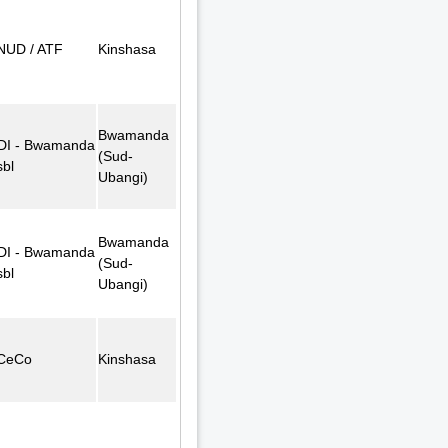
NUD / ATF
Kinshasa
Bwamanda
DI - Bwamanda
(Sud-
sbl
Ubangi)
Bwamanda
DI - Bwamanda
(Sud-
sbl
Ubangi)
CeCo
Kinshasa