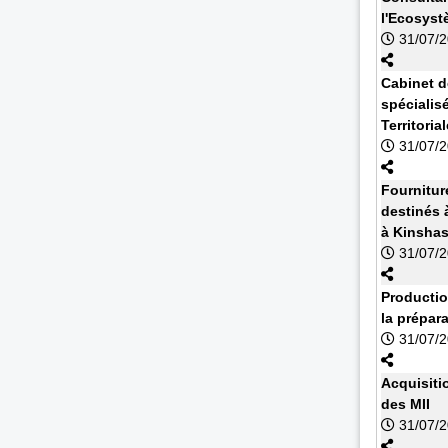
l'Ecosyst
31/07/
Cabinet d
spécialisé
Territoria
31/07/
Fournitur
destinés à
à Kinsha
31/07/
Productio
la prépar
31/07/
Acquisiti
des MII
31/07/