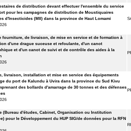
estaires de distribution devant effectuer l'ensemble du service
ort pour les campagnes de distribution de Moustiquaires
s d'Insecticides (MII) dans la province de Haut Lomami
S
2026
 fourniture, de livraison, de mise en service et de formation à
ation d'une drague suceuse et refoulante, d'un canot
hique et d'un canot de suivi et de contrôle des aides à la
P
n
2026
e, livraison, installation et mise en service des équipements
ge du port de Kalundu à Uvira dans la province du Sud Kivu
prenant des bollards d'amarrage de 30 tonnes et des défenses
P
ues
2026
re (Bureau d'études, Cabinet, Organisation ou Institution
ée) pour le Développement du HUP SIG/de données pour la RFN
R
2026