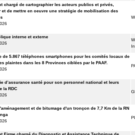
t chargé de cartographier les acteurs publics et privés,
r et de mettre en oeuvre une stratégie de mobilisation des
es
W
2026
lique interne et externe
W
2026
In
e de 5.867 téléphones smartphones pour les comités locaux de
es plaintes dans les 8 Provinces ciblées par le PAAF.
P
2026
 d’assurance santé pour son personnel national et leurs
de la RDC
G
2026
'aménagement et de bitumage d'un tronçon de 7,7 Km de la RN
anga
P
2026
t Firme chargé du Diagnostic et Assistance Technique de