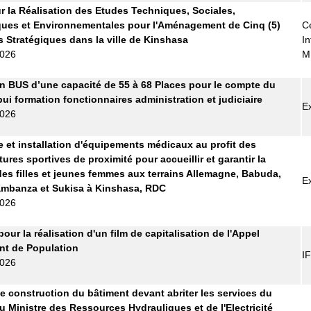
r la Réalisation des Etudes Techniques, Sociales,
ues et Environnementales pour l'Aménagement de Cinq (5)
Ce
s Stratégiques dans la ville de Kinshasa
In
2026
M
n BUS d’une capacité de 55 à 68 Places pour le compte du
pui formation fonctionnaires administration et judiciaire
E
2026
e et installation d'équipements médicaux au profit des
tures sportives de proximité pour accueillir et garantir la
des filles et jeunes femmes aux terrains Allemagne, Babuda,
E
ambanza et Sukisa à Kinshasa, RDC
2026
pour la réalisation d'un film de capitalisation de l'Appel
t de Population
I
2026
e construction du bâtiment devant abriter les services du
u Ministre des Ressources Hydrauliques et de l'Electricité