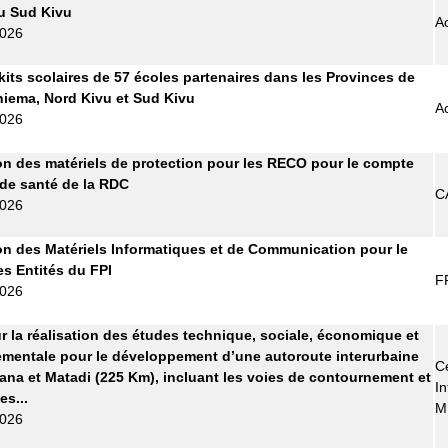
 du Sud Kivu
A
2026
kits scolaires de 57 écoles partenaires dans les Provinces de
Maniema, Nord Kivu et Sud Kivu
A
2026
on des matériels de protection pour les RECO pour le compte
 de santé de la RDC
C
2026
on des Matériels Informatiques et de Communication pour le
es Entités du FPI
F
2026
r la réalisation des études technique, sociale, économique et
mentale pour le développement d’une autoroute interurbaine
Ce
ana et Matadi (225 Km), incluant les voies de contournement et
In
es...
M
2026