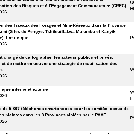
U
ation des Risques et à l’Engagement Communautaire (CREC)
H
2026
on des Travaux des Forages et Mini-Réseaux dans la Province
ami (Sites de Pengye, Tshileu/Bakwa Mulumbu et Kanyiki
), Lot unique
Pr
2026
t chargé de cartographier les acteurs publics et privés,
r et de mettre en oeuvre une stratégie de mobilisation des
es
W
2026
lique interne et externe
W
2026
In
e de 5.867 téléphones smartphones pour les comités locaux de
es plaintes dans les 8 Provinces ciblées par le PAAF.
P
2026