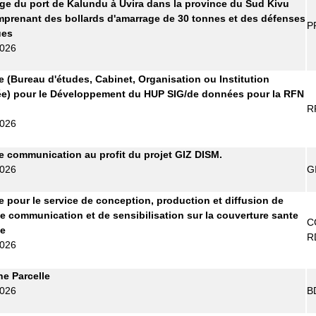
ge du port de Kalundu à Uvira dans la province du Sud Kivu
prenant des bollards d'amarrage de 30 tonnes et des défenses
P
ues
2026
re (Bureau d'études, Cabinet, Organisation ou Institution
ée) pour le Développement du HUP SIG/de données pour la RFN
R
2026
 communication au profit du projet GIZ DISM.
2026
G
re pour le service de conception, production et diffusion de
e communication et de sensibilisation sur la couverture sante
C
le
R
2026
ne Parcelle
2026
B