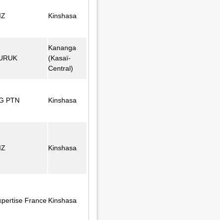
IZ
Kinshasa
Kananga
URUK
(Kasaï-
Central)
G PTN
Kinshasa
IZ
Kinshasa
xpertise France
Kinshasa