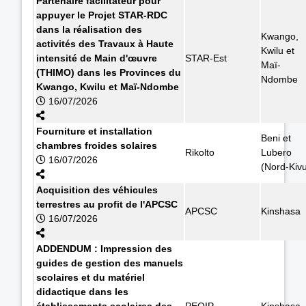
Partenaire facilitateur pour
appuyer le Projet STAR-RDC
dans la réalisation des
Kwango,
activités des Travaux à Haute
Kwilu et
intensité de Main d'œuvre
STAR-Est
Maï-
(THIMO) dans les Provinces du
Ndombe
Kwango, Kwilu et Maï-Ndombe
16/07/2026
Fourniture et installation
Beni et
chambres froides solaires
Rikolto
Lubero
16/07/2026
(Nord-Kiv
Acquisition des véhicules
terrestres au profit de l'APCSC
APCSC
Kinshasa
16/07/2026
ADDENDUM : Impression des
guides de gestion des manuels
scolaires et du matériel
didactique dans les
établissements scolaires des
PEQIP
Kinshasa