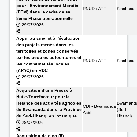
pour l’Environnement Mondial
PNUD / ATF
Kinshasa
(PEM) dans le cadre de sa
8ème Phase opérationnelle
29/07/2026
Appui au suivi et à l'évaluation
des projets menés dans les
territoires et zones conservés
par les peuples autochtones et
PNUD / ATF
Kinshasa
les communautés locales
(APAC) en RDC
29/07/2026
Acquisition d'une Presse à
Huile-Torréfacteur pour la
Relance des activités agricoles
Bwamand
CDI - Bwamanda
de Bwamanda dans la Province
(Sud-
Asbl
du Sud-Ubangi en lot unique
Ubangi)
29/07/2026
Acquisition de cinq (5)