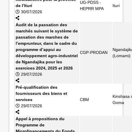
UG-PDSS -
de l’Ituri
Ituri
HEPRR MPA
30/07/2026
Audit de la passation des
marchés suivant le système de
passation des marches de
l’emprunteur, dans le cadre du
programme d’appui au
Ngandajik
CGP-PRODAN
développement agro-industriel
(Lomami)
de Ngandajika pour les
exercices 2024, 2025 et 2026
29/07/2026
Pré-qualification des
fournisseurs des biens et
Kinshasa 
services
CBM
Goma
29/07/2026
Appel à propositions du
Programme de
Microfinancements du Fonds