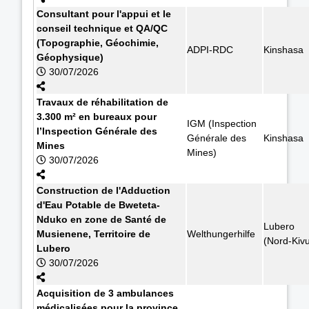
Consultant pour l'appui et le
conseil technique et QA/QC
(Topographie, Géochimie,
ADPI-RDC
Kinshasa
Géophysique)
30/07/2026
Travaux de réhabilitation de
3.300 m² en bureaux pour
IGM (Inspection
l’Inspection Générale des
Générale des
Kinshasa
Mines
Mines)
30/07/2026
Construction de l'Adduction
d'Eau Potable de Bweteta-
Nduko en zone de Santé de
Lubero
Musienene, Territoire de
Welthungerhilfe
(Nord-Kiv
Lubero
30/07/2026
Acquisition de 3 ambulances
médicalisées pour la province