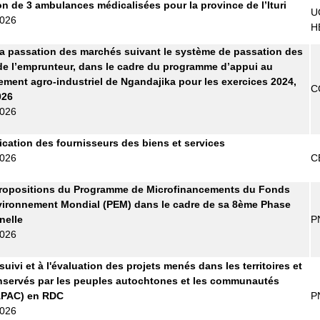
on de 3 ambulances médicalisées pour la province de l’Ituri
U
2026
H
la passation des marchés suivant le système de passation des
e l’emprunteur, dans le cadre du programme d’appui au
ment agro-industriel de Ngandajika pour les exercices 2024,
C
026
2026
fication des fournisseurs des biens et services
2026
C
propositions du Programme de Microfinancements du Fonds
vironnement Mondial (PEM) dans le cadre de sa 8ème Phase
nelle
P
2026
uivi et à l'évaluation des projets menés dans les territoires et
servés par les peuples autochtones et les communautés
APAC) en RDC
P
2026