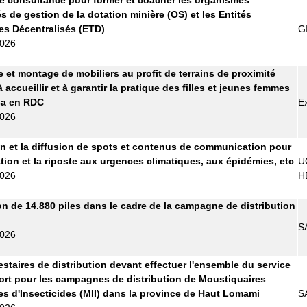
s de gestion de la dotation minière (OS) et les Entités
les Décentralisés (ETD)
G
2026
e et montage de mobiliers au profit de terrains de proximité
 accueillir et à garantir la pratique des filles et jeunes femmes
sa en RDC
E
2026
n et la diffusion de spots et contenus de communication pour
ation et la riposte aux urgences climatiques, aux épidémies, etc
U
2026
H
on de 14.880 piles dans le cadre de la campagne de distribution
S
2026
estaires de distribution devant effectuer l'ensemble du service
ort pour les campagnes de distribution de Moustiquaires
s d'Insecticides (MII) dans la province de Haut Lomami
S