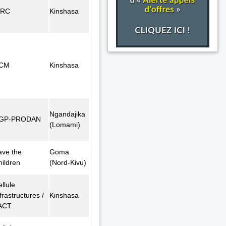
FRC
Kinshasa
CM
Kinshasa
Ngandajika
GP-PRODAN
(Lomami)
ave the
Goma
hildren
(Nord-Kivu)
llule
frastructures /
Kinshasa
ACT