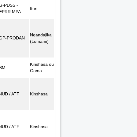
G-PDSS -
Ituri
EPRR MPA
Ngandajika
GP-PRODAN
(Lomami)
Kinshasa ou
BM
Goma
NUD / ATF
Kinshasa
NUD / ATF
Kinshasa