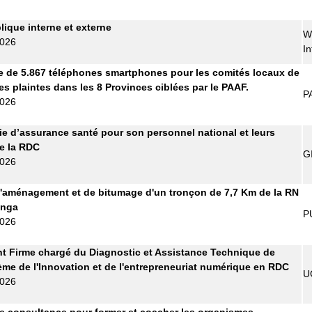
lique interne et externe
W
2026
In
e de 5.867 téléphones smartphones pour les comités locaux de
es plaintes dans les 8 Provinces ciblées par le PAAF.
P
2026
 d’assurance santé pour son personnel national et leurs
de la RDC
G
2026
'aménagement et de bitumage d'un tronçon de 7,7 Km de la RN
anga
P
2026
t Firme chargé du Diagnostic et Assistance Technique de
ème de l'Innovation et de l'entrepreneuriat numérique en RDC
U
2026
e consultance pour former et coacher les organismes