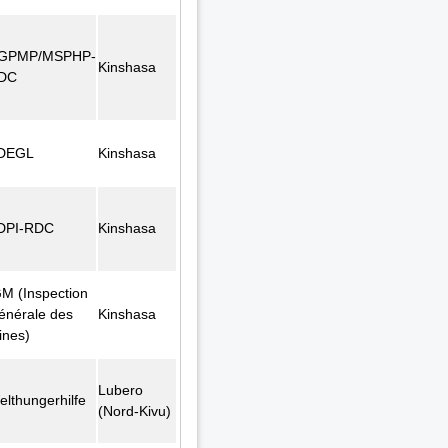
GPMP/MSPHP-
Kinshasa
DC
DEGL
Kinshasa
DPI-RDC
Kinshasa
GM (Inspection
énérale des
Kinshasa
ines)
Lubero
elthungerhilfe
(Nord-Kivu)