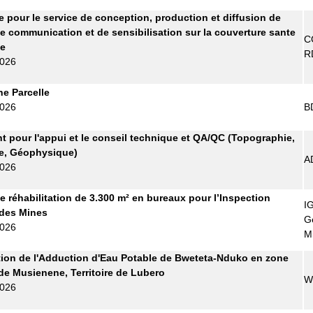
re pour le service de conception, production et diffusion de
e communication et de sensibilisation sur la couverture sante
C
le
R
2026
ne Parcelle
2026
B
t pour l'appui et le conseil technique et QA/QC (Topographie,
e, Géophysique)
A
2026
e réhabilitation de 3.300 m² en bureaux pour l’Inspection
I
 des Mines
G
2026
M
ion de l'Adduction d'Eau Potable de Bweteta-Nduko en zone
de Musienene, Territoire de Lubero
W
2026