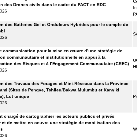
Ce
tion des Drones civils dans le cadre du PACT en RDC
In
2026
P
on des Batteries Gel et Onduleurs Hybrides pour le compte de
bl
S
2026
 communication pour la mise en œuvre d’une stratégie de
ion communautaire et institutionnelle en appui à la
U
ation des Risques et à l’Engagement Communautaire (CREC)
H
2026
on des Travaux des Forages et Mini-Réseaux dans la Province
ami (Sites de Pengye, Tshileu/Bakwa Mulumbu et Kanyiki
), Lot unique
Pr
2026
t chargé de cartographier les acteurs publics et privés,
r et de mettre en oeuvre une stratégie de mobilisation des
es
W
2026