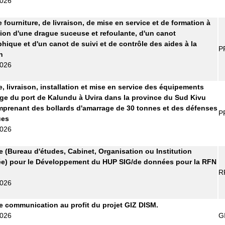
2026
 fourniture, de livraison, de mise en service et de formation à
ation d'une drague suceuse et refoulante, d'un canot
hique et d'un canot de suivi et de contrôle des aides à la
P
n
2026
e, livraison, installation et mise en service des équipements
ge du port de Kalundu à Uvira dans la province du Sud Kivu
prenant des bollards d'amarrage de 30 tonnes et des défenses
P
ues
2026
re (Bureau d'études, Cabinet, Organisation ou Institution
ée) pour le Développement du HUP SIG/de données pour la RFN
R
2026
 communication au profit du projet GIZ DISM.
2026
G