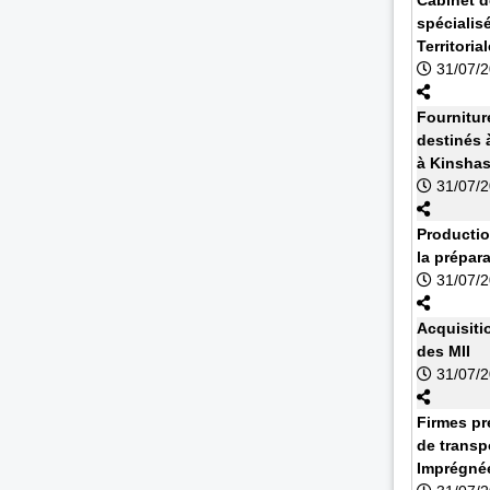
spécialisé
Territoria
31/07/
Fournitur
destinés à
à Kinsha
31/07/
Productio
la prépar
31/07/
Acquisiti
des MII
31/07/
Firmes pr
de transp
Imprégnée