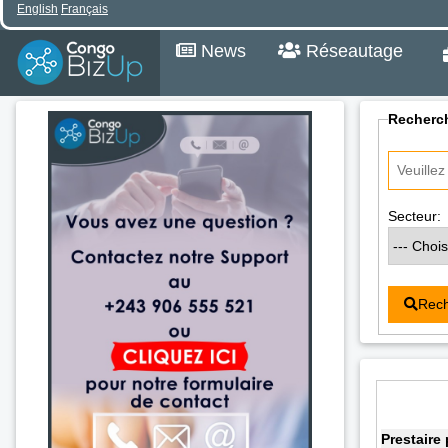
English
Français
News
Réseautage
Recherch
Secteur:
Rech
Prestaire 