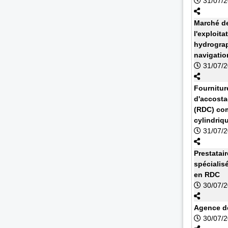
31/07/
Marché de
l'exploit
hydrograp
navigatio
31/07/
Fournitur
d'accosta
(RDC) com
cylindriq
31/07/
Prestatai
spécialis
en RDC
30/07/
Agence de
30/07/