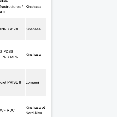
llule
frastructures /
Kinshasa
ACT
ANRU ASBL
Kinshasa
G-PDSS -
Kinshasa
EPRR MPA
ojet PRISE II
Lomami
Kinshasa et
WF RDC
Nord-Kivu