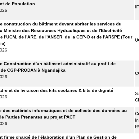
t de Population
I
2026
e construction du bâtiment devant abriter les services du
u Ministre des Ressources Hydrauliques et de l'Electricité
e l'UCM, de l'ARE, de l'ANSER, de la CEP-O et de l'ARSPE (Tour
U
ie)
2026
e Construction d'un bâtiment administratif au profit de
e de CGP-PRODAN à Ngandajika
C
2026
re et de livraison des kits scolaires & kits de dignité
S
2026
C
e des matériels informatiques et de collecte des données au
Ce
de Parties Prenantes au projet PACT
In
2026
P
t firme chargé de l'élaboration d'un Plan de Gestion de