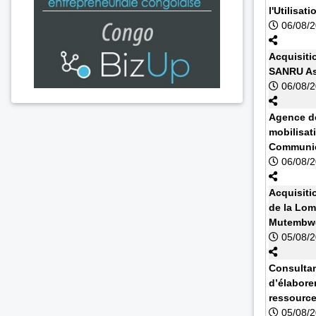
l'Utilisa
06/08/
Acquisiti
SANRU As
06/08/
Agence de
mobilisat
Communic
06/08/
Acquisiti
de la Lom
Mutembwe
05/08/
Consultan
d’élabore
ressourc
05/08/