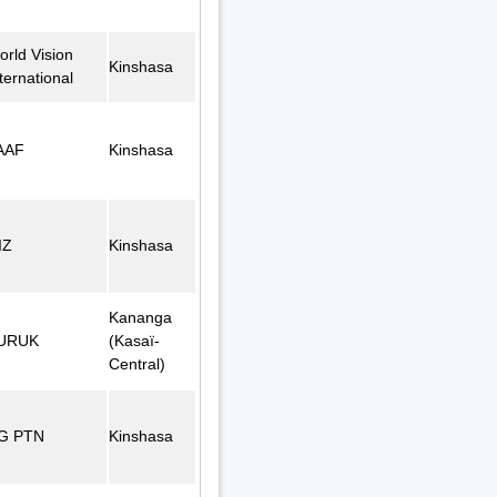
orld Vision
Kinshasa
ternational
AAF
Kinshasa
IZ
Kinshasa
Kananga
URUK
(Kasaï-
Central)
G PTN
Kinshasa